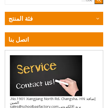
فئة المنتج
اتصل بنا
إضافة: No.1901 Xiangjiang North Rd، Changsha، HN،
الصين
بريد الالكتروني:
sales@schoolbagfactory.com